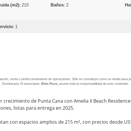
uida (m2)
:
215  
Baños
:
2  
Ha
rvicio
:
1  
ación, venta o perfeccionamiento de operaciones. Sólo se constituye como un medio para publ
Dominicana. El anunciante,
Elvis Pozo,
asume toda la responsabilidad de este contenido.
r crecimiento de Punta Cana con Amelia II Beach Residences. 
ones, listas para entrega en 2025.
ntan con espacios amplios de 215 m², con precios desde US$