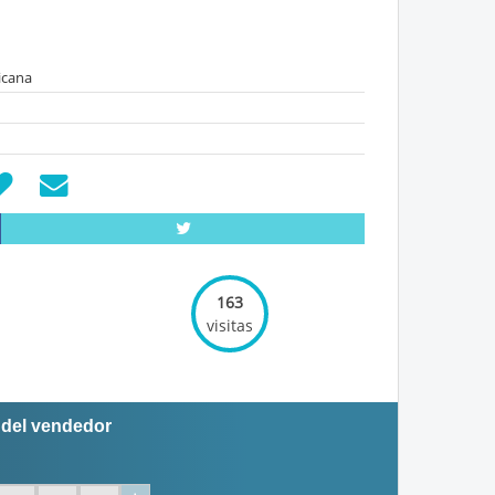
icana
163
visitas
 del vendedor