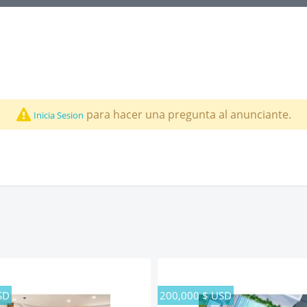
para hacer una pregunta al anunciante.
Inicia Sesion
SD
200,000 $ USD