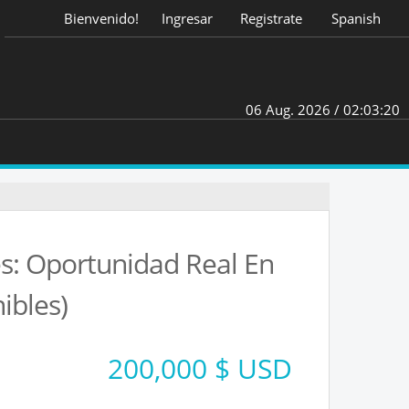
Bienvenido!
Ingresar
Registrate
Spanish
06 Aug. 2026 /
02:03:21
es: Oportunidad Real En
ibles)
200,000 $ USD