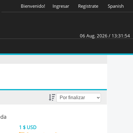
Bienvenido!
Ingresar
Registrate
Spanish
06 Aug. 2026 /
13:31:55
ada
1 $ USD