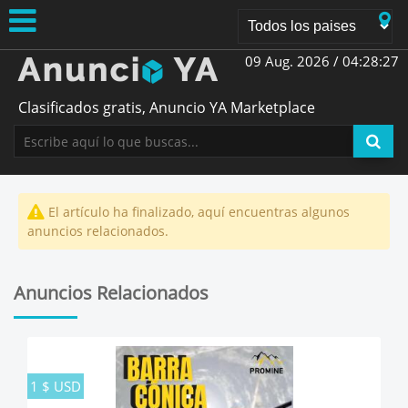
09 Aug. 2026 /
04:28:28
Clasificados gratis, Anuncio YA Marketplace
El artículo ha finalizado, aquí encuentras algunos
anuncios relacionados.
Anuncios Relacionados
1 $ USD
1 