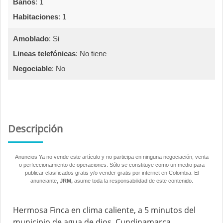
Baños
:
1  
Habitaciones
:
1  
Amoblado
:
Si  
Lineas telefónicas
:
No tiene  
Negociable
:
No  
Descripción
Anuncios Ya no vende este artículo y no participa en ninguna negociación, venta
o perfeccionamiento de operaciones. Sólo se constituye como un medio para
publicar clasificados gratis y/o vender gratis por internet en Colombia. El
anunciante,
JRM,
asume toda la responsabilidad de este contenido.
Hermosa Finca en clima caliente, a 5 minutos del
municipio de agua de dios, Cundinamarca