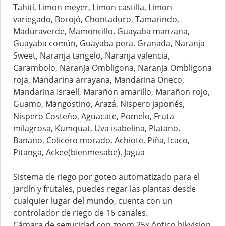
Tahití, Limon meyer, Limon castilla, Limon
variegado, Borojó, Chontaduro, Tamarindo,
Maduraverde, Mamoncillo, Guayaba manzana,
Guayaba común, Guayaba pera, Granada, Naranja
Sweet, Naranja tangelo, Naranja valencia,
Carambolo, Naranja Ombligona, Naranja Ombligona
roja, Mandarina arrayana, Mandarina Oneco,
Mandarina Israelí, Marañon amarillo, Marañon rojo,
Guamo, Mangostino, Arazá, Nispero japonés,
Nispero Costeño, Aguacate, Pomelo, Fruta
milagrosa, Kumquat, Uva isabelina, Platano,
Banano, Colicero morado, Achiote, Piña, Icaco,
Pitanga, Ackee(bienmesabe), Jagua
Sistema de riego por goteo automatizado para el
jardín y frutales, puedes regar las plantas desde
cualquier lugar del mundo, cuenta con un
controlador de riego de 16 canales.
Cámara de seguridad con zoom 25x óptico hikvision