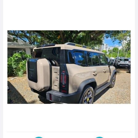
1 809 446 3911 Whatsapp Business de Luxury Rent
Facebook
https://www.facebook.com/Leblanc.Baez
Instagram
https://www.instagram.com/luxury.rent.and.sales.cars/
Facebook
https://www.facebook.com/PrestamosyFinanciamientos01
Instagram
https://www.instagram.com/prestamosyfinanciamientos01/
1 829 256 7550 Numero Local