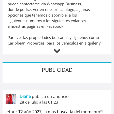
puede contactarse via Whatsapp Business,
donde podras ver en nuestro catalogo, algunas
opciones que tenemos disponible, a los
siguientes numeros y los siguientes enlances
a nuestras paginas en Facebook.
Para ver las propiedades buscanos y siguenos como
Caribbean Properties, para los vehiculos en alquiler y
venta como Luxury Rent and Sales Cars y como
PrestamosyFinanciamientos para los servicios
financieros.
PUBLICIDAD
Alice
W.B.
1 829 584 3911
Whatsapp Business de Caribbean Properties
Facebook
Diane
publicó un anuncio
https://www.facebook.com/By.LeblancG
28 de Julio a las 01:23
Instagram
https://www.instagram.com/caribbean_properties_/
Jetour T2 año 2027, la mas buscada del momento!!!